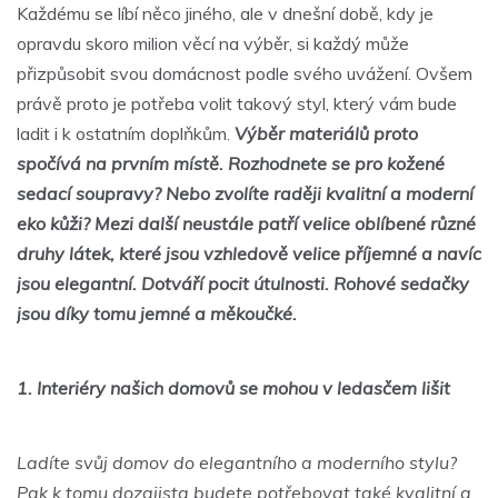
Každému se líbí něco jiného, ale v dnešní době, kdy je
opravdu skoro milion věcí na výběr, si každý může
přizpůsobit svou domácnost podle svého uvážení. Ovšem
právě proto je potřeba volit takový styl, který vám bude
ladit i k ostatním doplňkům.
Výběr materiálů proto
spočívá na prvním místě.
Rozhodnete se pro kožené
sedací soupravy? Nebo zvolíte raději kvalitní a moderní
eko kůži? Mezi další neustále patří velice oblíbené různé
druhy látek, které jsou vzhledově velice příjemné a navíc
jsou elegantní. Dotváří pocit útulnosti.
Rohové sedačky
jsou díky tomu jemné a měkoučké.
1.
Interiéry našich domovů se mohou v ledasčem lišit
Ladíte svůj domov do elegantního a moderního stylu?
Pak k tomu dozajista budete potřebovat také kvalitní a