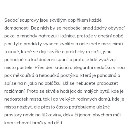
Sedací soupravy jsou skvělým doplňkem každé
domácnosti. Bez nich by se neobešel snad žádný obývací
pokoj a mnohdy nahrazují i ložnice, protože v dnešní době
jsou tyto produkty vysoce kvalitní a naleznete mezi nimi i
takové, které se dají skvěle a prakticky rozložit, jsou
pohodlné na každodenní spaní, a proto je lidé využívají
místo postele. Přes den krásná a elegantní sedačka v noci
pak měkoučká a heboučká postýlka, která je pohodlná a
spí se na ni jako na obláčku. Už se nebudete probouzet
rozlámaní. Proto se skvěle hodí jak do malých bytů, kde je
nedostatek místa, tak i do velkých rodinných domů, kde je
místa nazbyt, ale přesto často potřebujeme úložné
prostory navíc na lůžkoviny, deky či jenom abychom měli
kam schovat hračky od dětí.